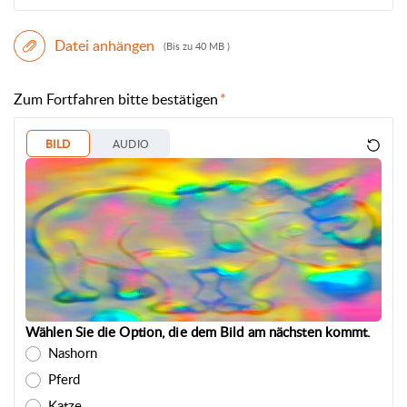
Datei anhängen
(Bis zu 40 MB )
Zum Fortfahren bitte bestätigen
BILD
AUDIO
Wählen Sie die Option, die dem Bild am nächsten kommt.
Nashorn
Pferd
Katze